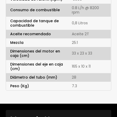
0.8 L/h @ 8200
Consumo de combustible
rpm
Capacidad de tanque de
0,8 Litros
combustible
Aceite recomendado
Aceite 2T
Mezcla
25:1
Dimensiones del motor en
33 x 23 x 33
caja (cm)
Dimensiones del eje en caja
165 x 10 x 11
(cm)
Diámetro del tubo (mm)
28
Peso (Kg)
7.3